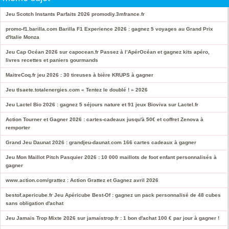
Jeu Scotch Instants Parfaits 2026 promodiy.3mfrance.fr
promo-f1.barilla.com Barilla F1 Experience 2026 : gagnez 5 voyages au Grand Prix
d'Italie Monza
Jeu Cap Océan 2026 sur capocean.fr Passez à l’ApérOcéan et gagnez kits apéro,
livres recettes et paniers gourmands
MaitreCoq.fr jeu 2026 : 30 tireuses à bière KRUPS à gagner
Jeu tlsaete.totalenergies.com « Tentez le doublé ! » 2026
Jeu Lactel Bio 2026 : gagnez 5 séjours nature et 91 jeux Bioviva sur Lactel.fr
Action Tourner et Gagner 2026 : cartes-cadeaux jusqu'à 50€ et coffret Zenova à
remporter
Grand Jeu Daunat 2026 : grandjeu-daunat.com 166 cartes cadeaux à gagner
Jeu Mon Maillot Pitch Pasquier 2026 : 10 000 maillots de foot enfant personnalisés à
gagner
www.action.com/grattez : Action Grattez et Gagnez avril 2026
bestof.apericube.fr Jeu Apéricube Best-Of : gagnez un pack personnalisé de 48 cubes
sans obligation d'achat
Jeu Jamais Trop Mixte 2026 sur jamaistrop.fr : 1 bon d'achat 100 € par jour à gagner !