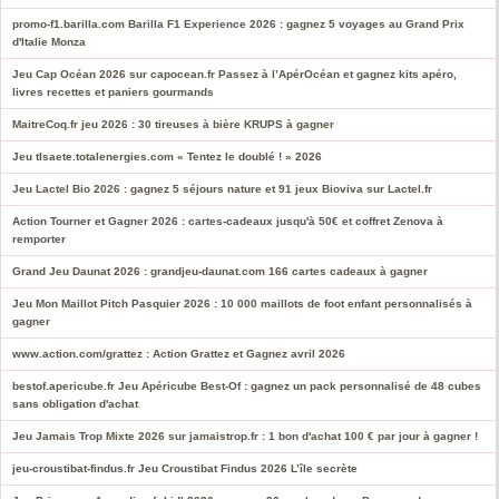
promo-f1.barilla.com Barilla F1 Experience 2026 : gagnez 5 voyages au Grand Prix
d'Italie Monza
Jeu Cap Océan 2026 sur capocean.fr Passez à l’ApérOcéan et gagnez kits apéro,
livres recettes et paniers gourmands
MaitreCoq.fr jeu 2026 : 30 tireuses à bière KRUPS à gagner
Jeu tlsaete.totalenergies.com « Tentez le doublé ! » 2026
Jeu Lactel Bio 2026 : gagnez 5 séjours nature et 91 jeux Bioviva sur Lactel.fr
Action Tourner et Gagner 2026 : cartes-cadeaux jusqu'à 50€ et coffret Zenova à
remporter
Grand Jeu Daunat 2026 : grandjeu-daunat.com 166 cartes cadeaux à gagner
Jeu Mon Maillot Pitch Pasquier 2026 : 10 000 maillots de foot enfant personnalisés à
gagner
www.action.com/grattez : Action Grattez et Gagnez avril 2026
bestof.apericube.fr Jeu Apéricube Best-Of : gagnez un pack personnalisé de 48 cubes
sans obligation d'achat
Jeu Jamais Trop Mixte 2026 sur jamaistrop.fr : 1 bon d'achat 100 € par jour à gagner !
jeu-croustibat-findus.fr Jeu Croustibat Findus 2026 L’île secrète