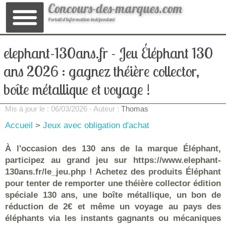
Concours-des-marques.com
Portail d'information indépendant
elephant-130ans.fr - Jeu Éléphant 130
ans 2026 : gagnez théière collector,
boîte métallique et voyage !
Mis à jour le :
06/03/2026
- Auteur :
Thomas
Accueil
>
Jeux avec obligation d'achat
À l'occasion des 130 ans de la marque Éléphant,
participez au grand jeu sur https://www.elephant-
130ans.fr/le_jeu.php ! Achetez des produits Éléphant
pour tenter de remporter une théière collector édition
spéciale 130 ans, une boîte métallique, un bon de
réduction de 2€ et même un voyage au pays des
éléphants via les instants gagnants ou mécaniques