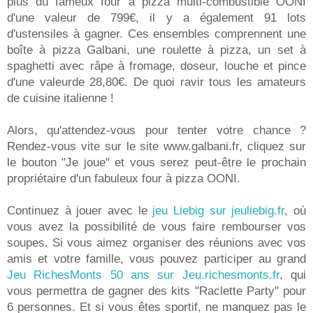
plus du fameux four à pizza multi-combustible OONI
d'une valeur de 799€, il y a également 91 lots
d'ustensiles à gagner. Ces ensembles comprennent une
boîte à pizza Galbani, une roulette à pizza, un set à
spaghetti avec râpe à fromage, doseur, louche et pince
d'une valeurde 28,80€. De quoi ravir tous les amateurs
de cuisine italienne !
Alors, qu'attendez-vous pour tenter votre chance ?
Rendez-vous vite sur le site www.galbani.fr, cliquez sur
le bouton "Je joue" et vous serez peut-être le prochain
propriétaire d'un fabuleux four à pizza OONI.
Continuez à jouer avec le
jeu Liebig sur jeuliebig.fr
, où
vous avez la possibilité de vous faire rembourser vos
soupes. Si vous aimez organiser des réunions avec vos
amis et votre famille, vous pouvez participer au grand
Jeu RichesMonts 50 ans sur Jeu.richesmonts.fr
, qui
vous permettra de gagner des kits "Raclette Party" pour
6 personnes. Et si vous êtes sportif, ne manquez pas le