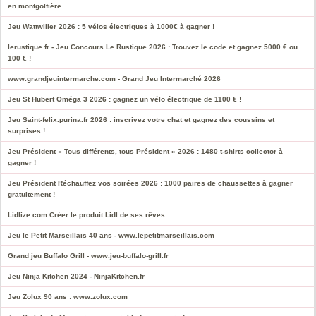
en montgolfière
Jeu Wattwiller 2026 : 5 vélos électriques à 1000€ à gagner !
lerustique.fr - Jeu Concours Le Rustique 2026 : Trouvez le code et gagnez 5000 € ou
100 € !
www.grandjeuintermarche.com - Grand Jeu Intermarché 2026
Jeu St Hubert Oméga 3 2026 : gagnez un vélo électrique de 1100 € !
Jeu Saint-felix.purina.fr 2026 : inscrivez votre chat et gagnez des coussins et
surprises !
Jeu Président « Tous différents, tous Président » 2026 : 1480 t-shirts collector à
gagner !
Jeu Président Réchauffez vos soirées 2026 : 1000 paires de chaussettes à gagner
gratuitement !
Lidlize.com Créer le produit Lidl de ses rêves
Jeu le Petit Marseillais 40 ans - www.lepetitmarseillais.com
Grand jeu Buffalo Grill - www.jeu-buffalo-grill.fr
Jeu Ninja Kitchen 2024 - NinjaKitchen.fr
Jeu Zolux 90 ans : www.zolux.com