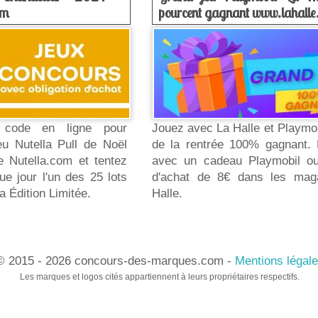
om
pourcent gagnant www.lahalle
e code en ligne pour
Jouez avec La Halle et Playmob
eu Nutella Pull de Noël
de la rentrée 100% gagnant. 
e Nutella.com et tentez
avec un cadeau Playmobil o
e jour l'un des 25 lots
d'achat de 8€ dans les mag
a Édition Limitée.
Halle.
© 2015 - 2026 concours-des-marques.com -
Mentions légal
Les marques et logos cités appartiennent à leurs propriétaires respectifs.