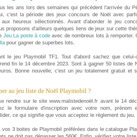
s les ans lors des semaines qui précèdent l'arrivée du Pè
ui, c'est la période des jeux concours de Noël avec par
s aux heureux sélectionnés. Avant d'aborder le jeu conc
s proposons d'ailleurs quelques liens de jeux sur cette th
le
Jeu La poste à code
avec de nombreux lots à remporter.
lla
pour gagner de superbes lots.
nt le jeu Playmobil TF1. Tout d'abord sachez que celui-
prend fin le 14 décembre 2023. Sont à gagner 50 listes de 
ros. Bonne nouvelle, c'est un jeu totalement gratuit et
er au jeu liste de Noël Playmobil ?
t se rendre sur le site www.malistedenoël.fr avant le 14 d
ez le formulaire d'inscription avec votre nom, prénom 
lider, ce qui signifie que vous acceptez le règlement du jeu.
 vos 3 boites de Playmobil préférées dans le catalogue Play
ts ne doit pas dépasser les 560€. Enfin, vérifiez votre liste