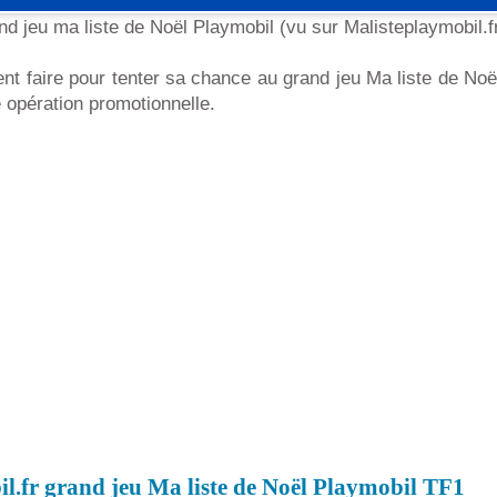
d jeu ma liste de Noël Playmobil (vu sur Malisteplaymobil.f
 faire pour tenter sa chance au grand jeu Ma liste de Noë
e opération promotionnelle.
l.fr grand jeu Ma liste de Noël Playmobil TF1