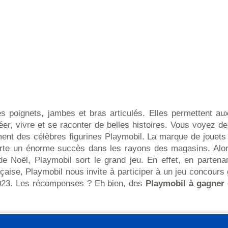
les poignets, jambes et bras articulés. Elles permettent aux 
éer, vivre et se raconter de belles histoires. Vous voyez de 
ment des célèbres figurines Playmobil. La marque de jouets
rte un énorme succès dans les rayons des magasins. Alor
de Noël, Playmobil sort le grand jeu. En effet, en partena
çaise, Playmobil nous invite à participer à un jeu concours 
2023. Les récompenses ? Eh bien, des
Playmobil à gagner