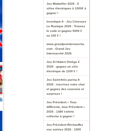
Jeu Wattwiller 2026 : 5
vélos électriques à 1000€ à
gagner !
lerustique.fr - Jeu Concours
Le Rustique 2026 : Trouvez
le code et gagnez 5000 €
ou 100 € !
www.grandjeuintermarche.
com - Grand Jeu
Intermarché 2026
Jeu St Hubert Oméga 3
2026 : gagnez un vélo
électrique de 1100 € !
Jeu Saint-felix.purina.fr
2026 : inscrivez votre chat
et gagnez des coussins et
surprises !
Jeu Président « Tous
différents, tous Président »
2026 : 1480 t-shirts
collector à gagner !
Jeu Président Réchauffez
vos soirées 2026 : 1000