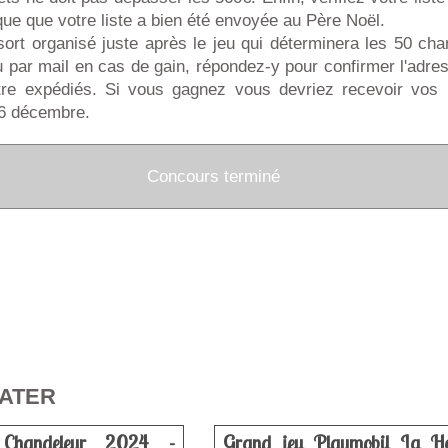
ue que votre liste a bien été envoyée au Père Noël.
sort organisé juste après le jeu qui déterminera les 50 cha
par mail en cas de gain, répondez-y pour confirmer l'adres
tre expédiés. Si vous gagnez vous devriez recevoir vos 
16 décembre.
Concours terminé
RATER
 Chandeleur 2024 -
Grand jeu Playmobil La Ha