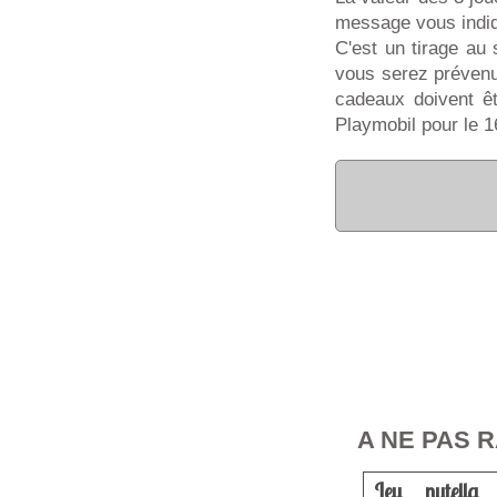
message vous indiq
C'est un tirage au 
vous serez prévenu 
cadeaux doivent ê
Playmobil pour le 
A NE PAS 
Jeu nutella